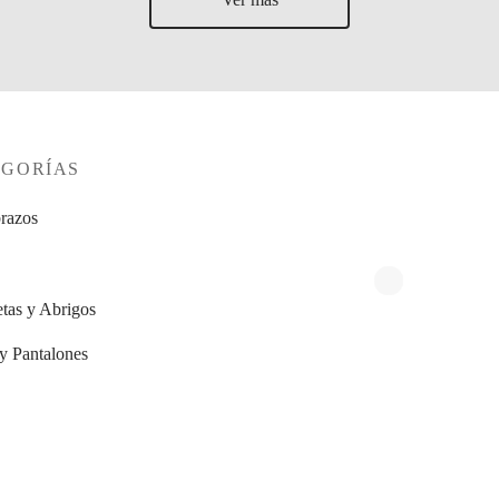
EGORÍAS
razos
tas y Abrigos
 y Pantalones
s
tas y Jerseys