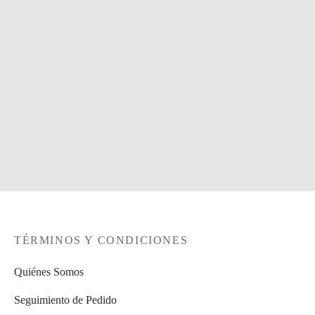
25,00
€
Añadir al carrito
Collar Ref.116
25,00
€
Añadir al carrito
TÉRMINOS Y CONDICIONES
Quiénes Somos
Seguimiento de Pedido