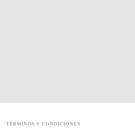
Capa Ref.202
32,00
€
Añadir al carrito
Capa de Terciopelo
62,00
€
Añadir al carrito
TÉRMINOS Y CONDICIONES