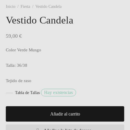
Inicio
/
Fiesta
/
Vestido Candela
Vestido Candela
59,00
€
Color Verde Musgo
Talla: 36/38
Tejido de raso
Hay existencias
Tabla de Tallas
Añadir al carrito